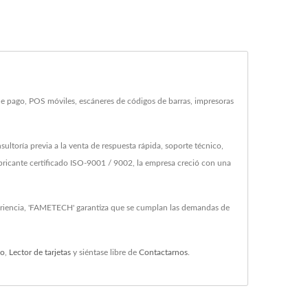
 pago, POS móviles, escáneres de códigos de barras, impresoras
toría previa a la venta de respuesta rápida, soporte técnico,
icante certificado ISO-9001 / 9002, la empresa creció con una
periencia, 'FAMETECH' garantiza que se cumplan las demandas de
do
,
Lector de tarjetas
y siéntase libre de
Contactarnos
.