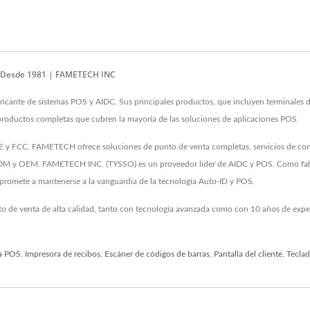
OS Desde 1981 | FAMETECH INC
ante de sistemas POS y AIDC. Sus principales productos, que incluyen terminales de
e productos completas que cubren la mayoría de las soluciones de aplicaciones POS.
 y FCC, FAMETECH ofrece soluciones de punto de venta completas, servicios de consul
e ODM y OEM. FAMETECH INC. (TYSSO) es un proveedor líder de AIDC y POS. Como fabr
ompromete a mantenerse a la vanguardia de la tecnología Auto-ID y POS.
to de venta de alta calidad, tanto con tecnología avanzada como con 10 años de ex
a POS
,
Impresora de recibos
,
Escáner de códigos de barras
,
Pantalla del cliente
,
Tecla