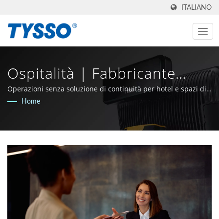
ITALIANO
Ospitalità | Fabbricante
AIDC & POS Made In Taiwan
Operazioni senza soluzione di continuità per hotel e spazi di
servizio orientati agli ospiti.
Home
Dal 1981 | FAMETECH INC