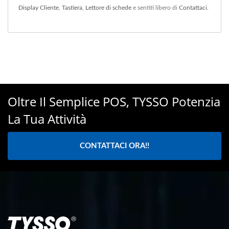
Display Cliente
,
Tastiera
,
Lettore di schede
e sentiti libero di
Contattaci
.
Oltre Il Semplice POS, TYSSO Potenzia
La Tua Attività
CONTATTACI ORA!!