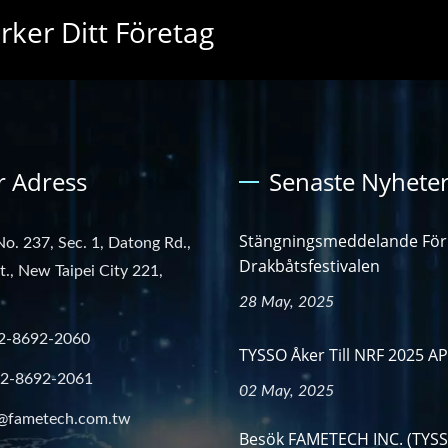
rker Ditt Företag
r Adress
Senaste Nyhete
Stängningsmeddelande För
No. 237, Sec. 1, Datong Rd.,
Drakbåtsfestivalen
st., New Taipei City 221,
28 May, 2025
2-8692-2060
TYSSO Åker Till NRF 2025 A
-2-8692-2061
02 May, 2025
@fametech.com.tw
Besök FAMETECH INC. (TYSS