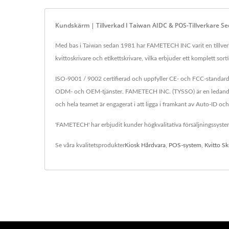
Kundskärm | Tillverkad I Taiwan AIDC & POS-Tillverkare 
Med bas i Taiwan sedan 1981 har FAMETECH INC varit en tillverk
kvittoskrivare och etikettskrivare, vilka erbjuder ett komplett so
ISO-9001 / 9002 certifierad och uppfyller CE- och FCC-standarde
ODM- och OEM-tjänster. FAMETECH INC. (TYSSO) är en ledande le
och hela teamet är engagerat i att ligga i framkant av Auto-ID oc
'FAMETECH' har erbjudit kunder högkvalitativa försäljningssystem
Se våra kvalitetsprodukter
Kiosk Hårdvara
,
POS-system
,
Kvitto Sk