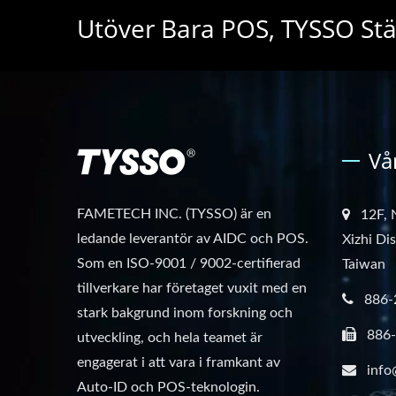
Utöver Bara POS, TYSSO Stä
Vå
FAMETECH INC. (TYSSO) är en
12F, 
ledande leverantör av AIDC och POS.
Xizhi Di
Som en ISO-9001 / 9002-certifierad
Taiwan
tillverkare har företaget vuxit med en
886-
stark bakgrund inom forskning och
886
utveckling, och hela teamet är
engagerat i att vara i framkant av
info
Auto-ID och POS-teknologin.