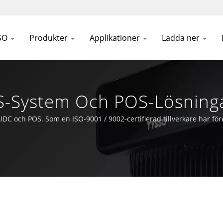
SO
Produkter
Applikationer
Ladda ner
-System Och POS-Lösninga
DC och POS. Som en ISO-9001 / 9002-certifierad tillverkare har fö
a i framkant av Auto-ID och POS-teknologin.