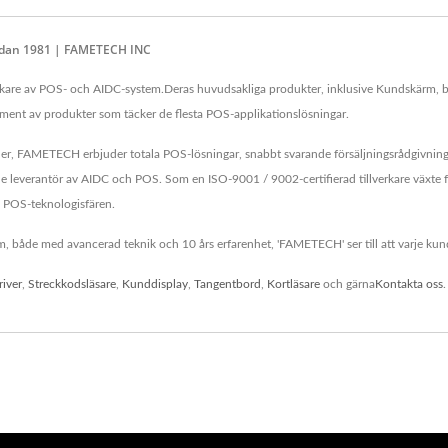
Sedan 1981 | FAMETECH INC
are av POS- och AIDC-system.Deras huvudsakliga produkter, inklusive Kundskärm, be
rtiment av produkter som täcker de flesta POS-applikationslösningar.
r, FAMETECH erbjuder totala POS-lösningar, snabbt svarande försäljningsrådgivning, 
verantör av AIDC och POS. Som en ISO-9001 / 9002-certifierad tillverkare växte fö
h POS-teknologisfären.
, både med avancerad teknik och 10 års erfarenhet, 'FAMETECH' ser till att varje kund
river
,
Streckkodsläsare
,
Kunddisplay
,
Tangentbord
,
Kortläsare
och gärna
Kontakta oss
.