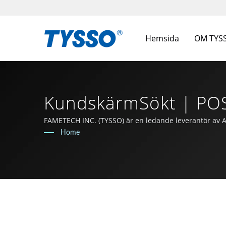
Hemsida
OM TYS
KundskärmSökt | POS
FAMETECH INC. (TYSSO) är en ledande leverantör av AI
och utveckling, och hela teamet är engagerat i att var
Home