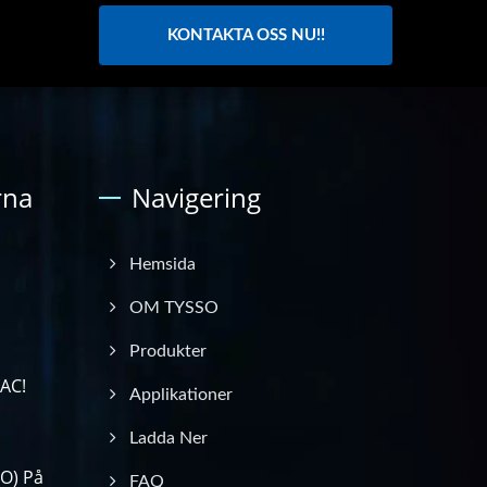
KONTAKTA OSS NU!!
rna
Navigering
Hemsida
OM TYSSO
Produkter
PAC!
Applikationer
Ladda Ner
O) På
FAQ