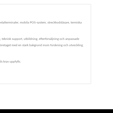
talterminaler, mobila POS-system, streckkodsläsare, termiska
teknisk support, utbildning, efterförsäljning och anpassade
retaget med en stark bakgrund inom forskning och utveckling,
s krav uppfylls.