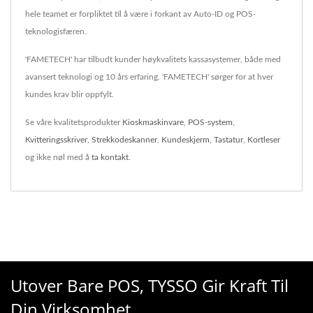
hele teamet er forpliktet til å være i forkant av Auto-ID og POS-
teknologisfæren.
'FAMETECH' har tilbudt kunder høykvalitets kassasystemer, både med
avansert teknologi og 10 års erfaring. 'FAMETECH' sørger for at hver
kundes krav blir oppfylt.
Se våre kvalitetsprodukter
Kioskmaskinvare
,
POS-system
,
Kvitteringsskriver
,
Strekkodeskanner
,
Kundeskjerm
,
Tastatur
,
Kortleser
og ikke nøl med å
ta kontakt
.
Utover Bare POS, TYSSO Gir Kraft Til
Din Virksomhet