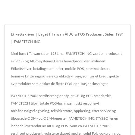
Etikettskriver | Laget I Taiwan AIDC & POS Produsent Siden 1981
| FAMETECH INC
Med base i Taiwan siden 1981 har FAMETECH INC vært en produsent
av POS- og AIDC-systemer.Deres hovedprodukter, inkludert
Etikettskriver, betalingsterminaler, mobile POS, strekkodelesere,
termiske kvitteringsskrivere og etikettskrivere, som gir et bredt spekter
av produkter som dekker de fleste POS-applikasjonsløsninger.
ISO-9001 / 9002 sertifisert og oppfyller CE- og FCC-standarder,
FAMETECH tilbyr totale POS-løsninger, raskt responsivt
forhåndssalgsrådgivning, teknisk støtte, opplæring, etter service og
tilpassede ODM- og OEM-tjenester. FAMETECH INC. (TYSSO) er en
ledende leverandør av AIDC og POS. Som en ISO-9001 / 9002-
sertifisert produsent, vokste selskapet med en solid FoU-bakgrunn, og