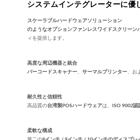
システムインテグレーターに優し
スケーラブルハードウェアソリューション
のようなオプションファンレスワイドスクリーンパ
ィを提供します。
高度な周辺機器と統合
バーコードスキャナー
、
サーマルプリンター
、お
耐久性と信頼性
高品質の
台湾製POSハードウェア
は、
ISO 9002
柔軟な構成
第二の
8インチ / 9インチ / 10インチのディスプレ