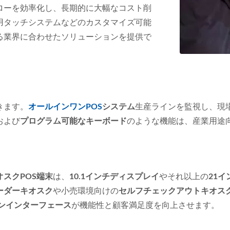
ローを効率化し、長期的に大幅なコスト削
用タッチシステムなどのカスタマイズ可能
る業界に合わせたソリューションを提供で
きます。
オールインワンPOS
システム
生産ラインを監視し、現
および
プログラム可能なキーボード
のような機能は、産業用途
オスクPOS端末
は、
10.1インチディスプレイ
やそれ以上の
21
ーダーキオスク
や小売環境向けの
セルフチェックアウトキオス
ンインターフェース
が機能性と顧客満足度を向上させます。