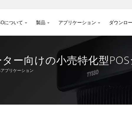
SSOについて
製品
アプリケーション
ダウンロ
ー向けの小売特化型POSシス
ーカー | FAMETECH INC
Sアプリケーション