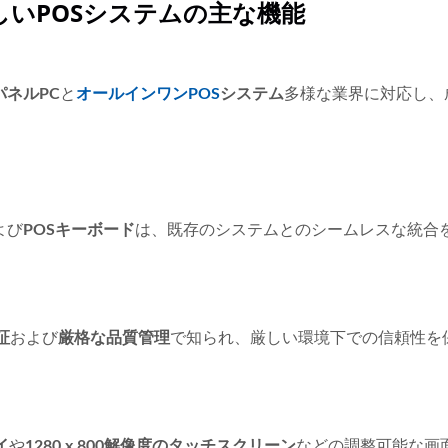
いPOSシステムの主な機能
ネルPC
と
オールインワンPOS
システム
多様な業界に対応し、
よび
POSキーボード
は、既存のシステムとのシームレスな統合
認証
および
厳格な品質管理
で知られ、厳しい環境下での信頼性を
イ
や
1280 x 800解像度のタッチスクリーン
などの調整可能な画