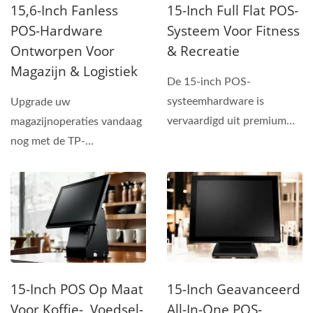
15,6-Inch Fanless
15-Inch Full Flat POS-
POS-Hardware
Systeem Voor Fitness
Ontworpen Voor
& Recreatie
Magazijn & Logistiek
De 15-inch POS-
systeemhardware is
Upgrade uw
vervaardigd uit premium
magazijnoperaties vandaag
gegoten metaal en heeft
nog met de TP-
een slanke,...
9616/9716U POS-
systemen—die hoge
prestaties,...
15-Inch POS Op Maat
15-Inch Geavanceerd
Voor Koffie-, Voedsel-
All-In-One POS-