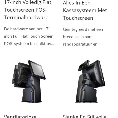
17-Inch Volledig Plat
Alles-In-Één
Touchscreen POS-
Kassasysteem Met
Terminalhardware
Touchscreen
De hardware van het 17-
Geïntegreerd met een
inch Full Flat Touch Screen
breed scala aan
POS-systeem beschikt over
randapparatuur en
verschillende...
apparaten zoals een 15"
morsbestendig...
Ventilatorloze
Slanke En Stijlvolle