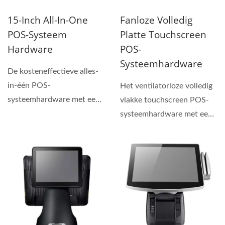
15-Inch All-In-One
Fanloze Volledig
POS-Systeem
Platte Touchscreen
Hardware
POS-
Systeemhardware
De kosteneffectieve alles-
in-één POS-
Het ventilatorloze volledig
systeemhardware met een
vlakke touchscreen POS-
ingebouwde, snelle
systeemhardware met een
bonprinter...
modulair mechanisme,...