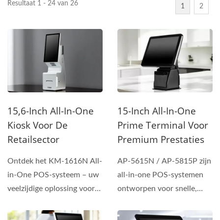
Resultaat 1 - 24 van 26
1
2
15,6-Inch All-In-One
15-Inch All-In-One
Kiosk Voor De
Prime Terminal Voor
Retailsector
Premium Prestaties
Ontdek het KM-1616N All-
AP-5615N / AP-5815P zijn
in-One POS-systeem – uw
all-in-one POS-systemen
veelzijdige oplossing voor
ontworpen voor snelle,
retail, horeca...
compacte en
betrouwbare...