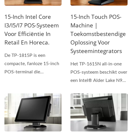
15-Inch Intel Core
15-Inch Touch POS-
I3/i5/i7 POS-Systeem
Machine |
Voor Efficiëntie In
Toekomstbestendige
Retail En Horeca.
Oplossing Voor
Systeemintegrators
De TP-1815P is een
compacte, fanloze 15-inch
Het TP-1615N all-in-one
POS-terminal die
POS-systeem beschikt over
uitzonderlijke prestaties en
een Intel® Alder Lake N97-
flexibiliteit...
processor, ondersteunt...