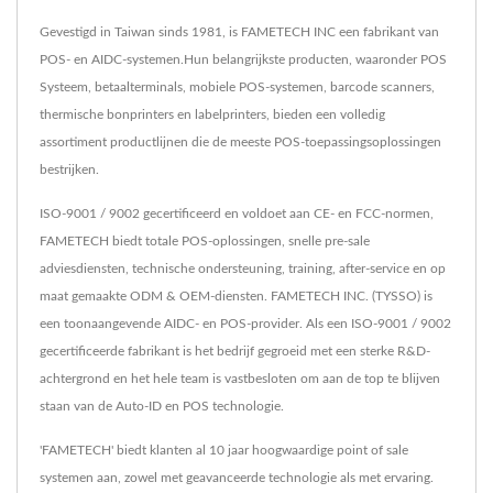
Gevestigd in Taiwan sinds 1981, is FAMETECH INC een fabrikant van
POS- en AIDC-systemen.Hun belangrijkste producten, waaronder POS
Systeem, betaalterminals, mobiele POS-systemen, barcode scanners,
thermische bonprinters en labelprinters, bieden een volledig
assortiment productlijnen die de meeste POS-toepassingsoplossingen
bestrijken.
ISO-9001 / 9002 gecertificeerd en voldoet aan CE- en FCC-normen,
FAMETECH biedt totale POS-oplossingen, snelle pre-sale
adviesdiensten, technische ondersteuning, training, after-service en op
maat gemaakte ODM & OEM-diensten. FAMETECH INC. (TYSSO) is
een toonaangevende AIDC- en POS-provider. Als een ISO-9001 / 9002
gecertificeerde fabrikant is het bedrijf gegroeid met een sterke R&D-
achtergrond en het hele team is vastbesloten om aan de top te blijven
staan van de Auto-ID en POS technologie.
'FAMETECH' biedt klanten al 10 jaar hoogwaardige point of sale
systemen aan, zowel met geavanceerde technologie als met ervaring.