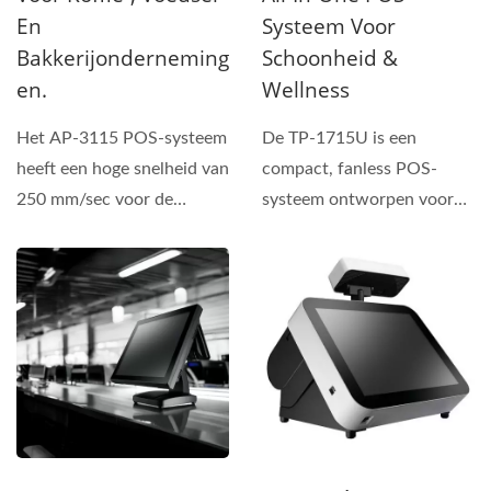
En
Systeem Voor
Bakkerijonderneming
Schoonheid &
En.
Wellness
Het AP-3115 POS-systeem
De TP-1715U is een
heeft een hoge snelheid van
compact, fanless POS-
250 mm/sec voor de
systeem ontworpen voor
bonprinter, die is
de schoonheids- en
ingebouwd...
wellnessindustrie,...