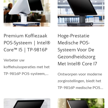
Premium Koffiezaak
Hoge-Prestatie
POS-Systeem | Intel®
Medische POS-
Core™ I5 | TP-9816P
Systeem Voor De
Gezondheidszorg
Verbeter uw
Met Intel® Core I7
koffiehuisoperaties met het
TP-9816P POS-systeem,
Ontworpen voor moderne
aangedreven door Intel®
zorginstellingen, biedt het
Core™...
TP-9816P medische POS-
systeem Intel® Core...