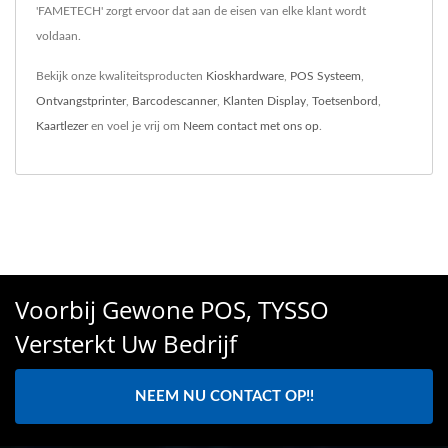
'FAMETECH' zorgt ervoor dat aan de eisen van elke klant wordt
voldaan.
Bekijk onze kwaliteitsproducten
Kioskhardware
,
POS Systeem
,
Ontvangstprinter
,
Barcodescanner
,
Klanten Display
,
Toetsenbord
,
Kaartlezer
en voel je vrij om
Neem contact met ons op
.
Voorbij Gewone POS, TYSSO
Versterkt Uw Bedrijf
NEEM NU CONTACT OP!!