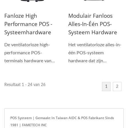
Fanloze High
Modulair Fanloos
Performance POS -
Alles-In-Één POS-
Systeemhardware
Systeem Hardware
De ventilatorloze high-
Het ventilatorloze alles-in-
performance POS-
één POS-systeem
terminals hardware van
hardware dat zijn
TYSSO zijn snelle,
modulaire ontwerp tot het
betrouwbare...
uiterste...
Resultaat 1 - 24 van 26
1
2
POS Systeem | Gemaakt In Taiwan AIDC & POS Fabrikant Sinds
1981 | FAMETECH INC