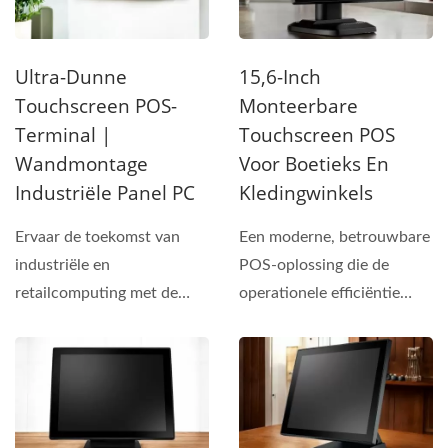
Ultra-Dunne
15,6-Inch
Touchscreen POS-
Monteerbare
Terminal |
Touchscreen POS
Wandmontage
Voor Boetieks En
Industriële Panel PC
Kledingwinkels
Ervaar de toekomst van
Een moderne, betrouwbare
industriële en
POS-oplossing die de
retailcomputing met de
operationele efficiëntie
PPC-2X21-serie. Met een
verhoogt en de
slank...
klanttevredenheid...