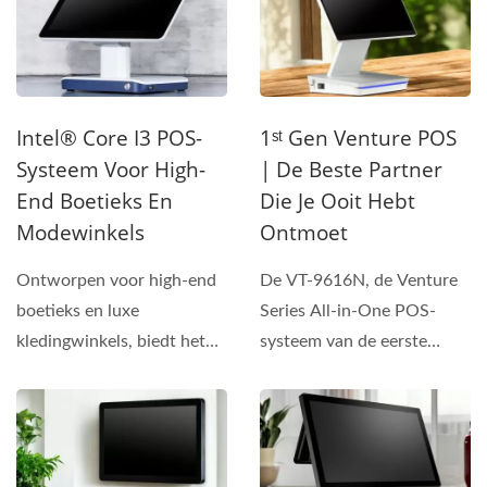
Intel® Core I3 POS-
1ˢᵗ Gen Venture POS
Systeem Voor High-
| De Beste Partner
End Boetieks En
Die Je Ooit Hebt
Modewinkels
Ontmoet
Ontworpen voor high-end
De VT-9616N, de Venture
boetieks en luxe
Series All-in-One POS-
kledingwinkels, biedt het
systeem van de eerste
TP-9816 POS-systeem met
generatie, herdefinieert...
Intel...