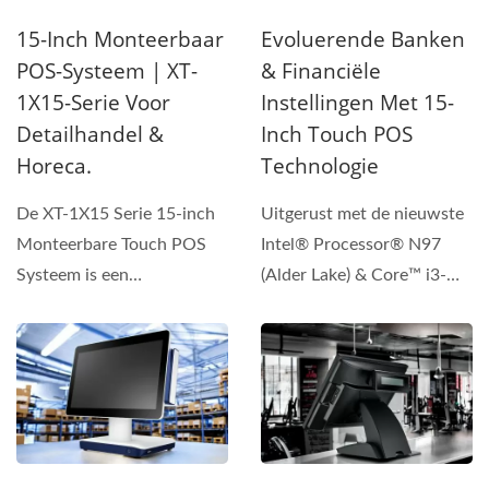
15-Inch Monteerbaar
Evoluerende Banken
POS-Systeem | XT-
& Financiële
1X15-Serie Voor
Instellingen Met 15-
Detailhandel &
Inch Touch POS
Horeca.
Technologie
De XT-1X15 Serie 15-inch
Uitgerust met de nieuwste
Monteerbare Touch POS
Intel® Processor® N97
Systeem is een
(Alder Lake) & Core™ i3-
geavanceerd POS-systeem
1215U/ i5-1235U(Alder...
voor...